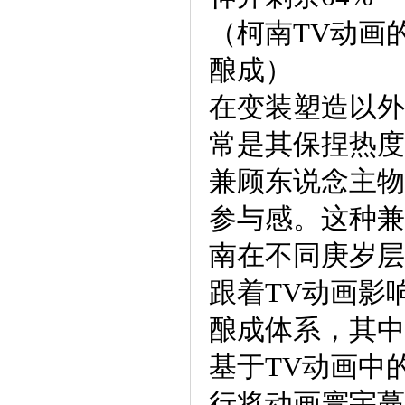
（柯南TV动画
酿成）
在变装塑造以外
常是其保捏热度
兼顾东说念主物
参与感。这种兼
南在不同庚岁层
跟着TV动画影
酿成体系，其中
基于TV动画中
行将动画寰宇蔓