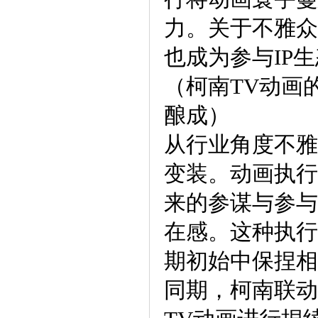
力。关于不雅众
也成为参与IP
（柯南TV动画
酿成）
从行业角度不雅
变装。动画执行
来的参谋与参与
在感。这种执行
期初始中保捏相
同期，柯南联动