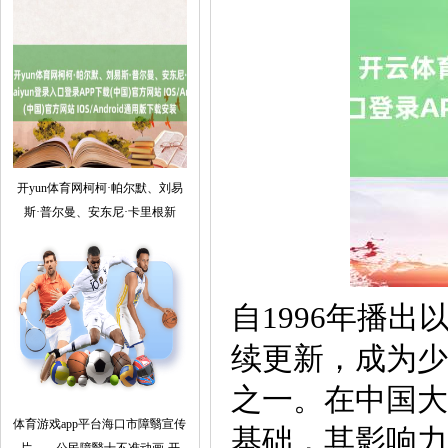
开yun体育网柯柯·帕尔默、刘易
斯·普尔曼、安东尼·卡里根新
自1996年播
续更新，成为少
之一。在中国大
体育游戏app平台海口市障翳宣传
基础，其影响力