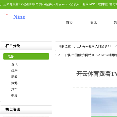
开云体育跟着TV动画影响力的不断累积-开云kaiyun登录入口登录APP下载(中国)官方网站 
首页
资讯
栏目分类
你的位置：
开云kaiyun登录入口登录APP下
APP下载(中国)官方网站 IOS/Android
电影
资讯
娱乐
开云体育跟着TV
新闻
旅游
汽车
电影
热点资讯