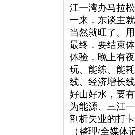
江一湾办马拉松
一来，东谈主就
当然就旺了。用
最终，要结束体
体验，晚上有夜
玩、能练、能耗
线、经济增长线
好山好水，要有
为能源、三江一
剖析失业的打卡
（整理/全媒体记