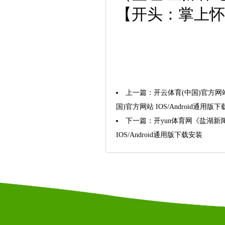
【开头：掌上怀
上一篇：
开云体育(中国)官方网
国)官方网站 IOS/Android通用版
下一篇：
开yun体育网《盐湖新闻》
IOS/Android通用版下载安装