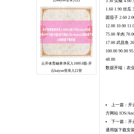
云kaiyun登录入口
3.30 尖椒 4.00 3
1.60 1.90 丝瓜 
圆茄子 2.60 2.00
12.00 10.00 11
75.00 羊肉 70.00
17.00 武昌鱼 26.
100.00 90.00 9
48.00
云开体育融券净买入1600.0股-开
数据开端：农业
云kaiyun登录入口登
上一篇：
开
方网站 IOS/A
下一篇：
开
通用版下载安