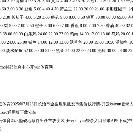
.40 3.70 青椒 4.00 3.20 3.60 黄瓜 4.00 3.40 3.70 西葫芦 1.80 1.20 1.50 苦瓜
3.60 3.00 3.30 豆角 5.00 4.40 4.70 荷兰豆 22.00 20.00 21.00 条形辣椒干（小
 2.30 长茄子 4.00 3.20 3.60 蘑菇 9.00 8.00 8.50 银耳 70.00 60.00 65.00 杏
.00 梨 8.00 7.00 7.50 橙子 8.00 6.00 7.00 香蕉 8.00 7.00 7.50 香油 40.00 32
 68.00 69.00 白条鸡 24.00 22.00 23.00 鸭肉 14.00 12.00 13.00 乌鸡 20.00 1
00 24.00 25.00 鲢鱼 14.00 12.00 13.00 活草鱼 20.00 19.00 19.50 活鲫鱼 16
5.00 淡水鲈鱼 52.00 50.00 51.00 黑鱼 24.00 22.00 23.00 泥鳅 30.00 28.00 29
农村部信息中心开yun体育网
云体育2025年7月23日长治市金鑫瓜果批发市集价钱行情-开云kaiyun登录
ndroid通用版下载安装
云体育邓岳坚硬地条件出任主攻变装-开云kaiyun登录入口登录APP下载(中国)官方
装