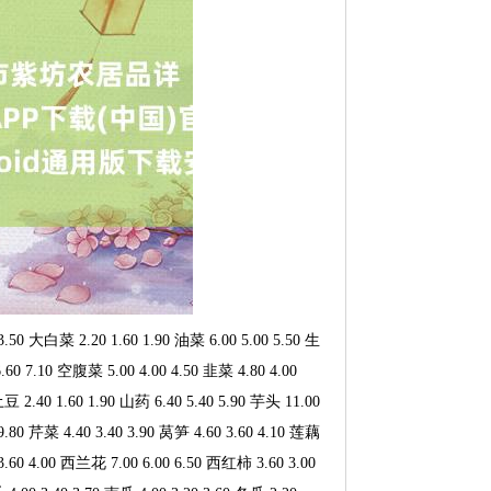
0 大白菜 2.20 1.60 1.90 油菜 6.00 5.00 5.50 生
6.60 7.10 空腹菜 5.00 4.00 4.50 韭菜 4.80 4.00
土豆 2.40 1.60 1.90 山药 6.40 5.40 5.90 芋头 11.00
 9.80 芹菜 4.40 3.40 3.90 莴笋 4.60 3.60 4.10 莲藕
 3.60 4.00 西兰花 7.00 6.00 6.50 西红柿 3.60 3.00