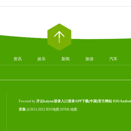
资讯
娱乐
新闻
旅游
汽车
Powered by
开云kaiyun登录入口登录APP下载(中国)官方网站 IOS/Andr
安装
@2013-2022
RSS地图
HTML地图