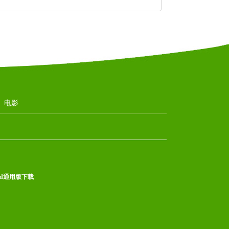
电影
oid通用版下载