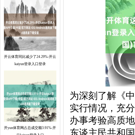
开云体育同比减少了24.29%-开云
kaiyun登录入口登录
为深刻了解《中
实行情况，充分
办事考验高质地
开yun体育网占总成交额3.91%-开
东谈主民共和国