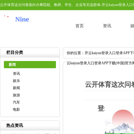
云开体育这次问卷面向办事院校、教师、学生、企业等关连群体-开云kaiyun登录入口登录AP
首页
资讯
栏目分类
你的位置：
开云kaiyun登录入口登录APP下
云kaiyun登录入口登录APP下载(中国)官方网
新闻
资讯
娱乐
云开体育这次问卷
新闻
旅游
汽车
登录入口登录A
电影
热点资讯