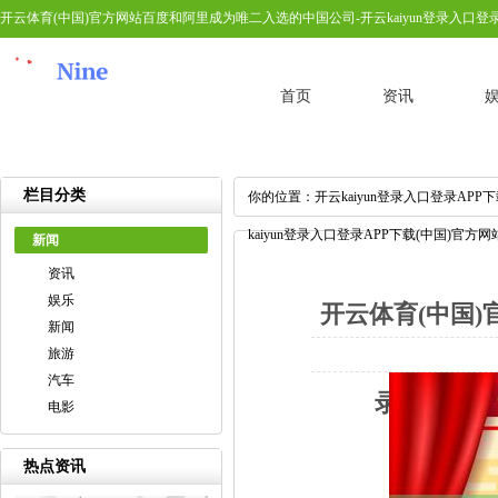
开云体育(中国)官方网站百度和阿里成为唯二入选的中国公司-开云kaiyun登录入口登录APP
首页
资讯
栏目分类
你的位置：
开云kaiyun登录入口登录APP下
kaiyun登录入口登录APP下载(中国)官方网站
新闻
资讯
娱乐
开云体育(中国)
新闻
旅游
汽车
录入口登录A
电影
热点资讯