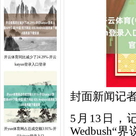
开云体育同比减少了24.29%-开云
kaiyun登录入口登录
封面新闻记者
5月13日
Wedbush
开yun体育网占总成交额3.91%-开