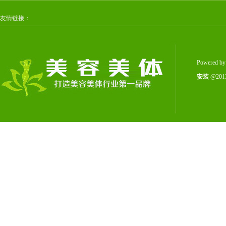
友情链接：
Powered b
安装
@201