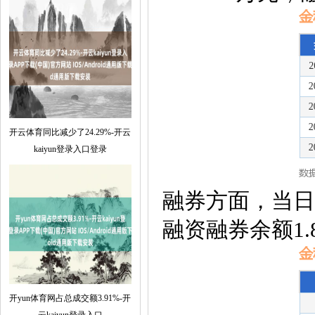
开云体育同比减少了24.29%-开云
kaiyun登录入口登录
融券方面，当日
融资融券余额1.
开yun体育网占总成交额3.91%-开