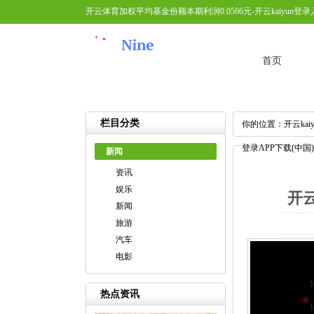
开云体育加权平均基金份额本期利润0.0566元-开云kaiyun登录入
首页
栏目分类
你的位置：
开云ka
登录APP下载(中国)
新闻
资讯
娱乐
开云
新闻
旅游
汽车
电影
热点资讯