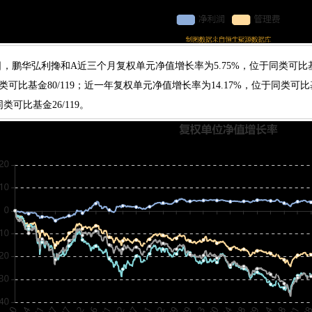
鹏华弘利搀和A近三个月复权单元净值增长率为5.75%，位于同类可比基金
同类可比基金80/119；近一年复权单元净值增长率为14.17%，位于同类可
同类可比基金26/119。