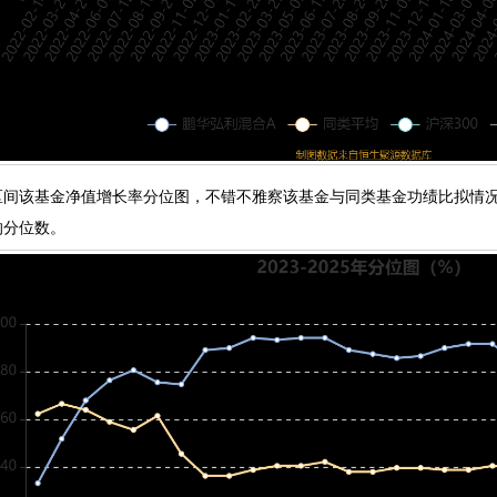
该基金净值增长率分位图，不错不雅察该基金与同类基金功绩比拟情况
的分位数。