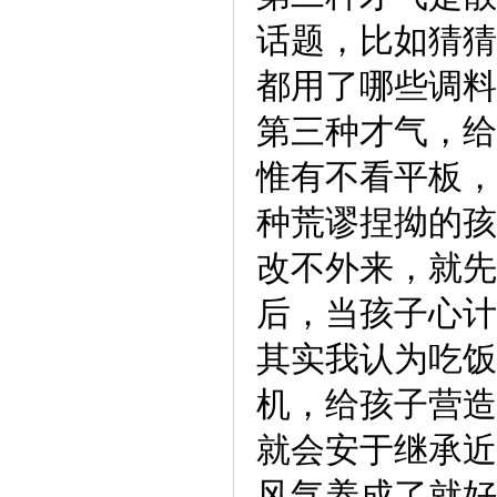
话题，比如猜猜
都用了哪些调料
第三种才气，给
惟有不看平板，
种荒谬捏拗的孩
改不外来，就先
后，当孩子心计
其实我认为吃饭
机，给孩子营造
就会安于继承近
风气养成了就好