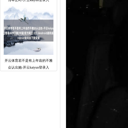
传举止时-开云kaiyun登录入
开云体育若不是有上年齿的不雅
众认出她-开云kaiyun登录入