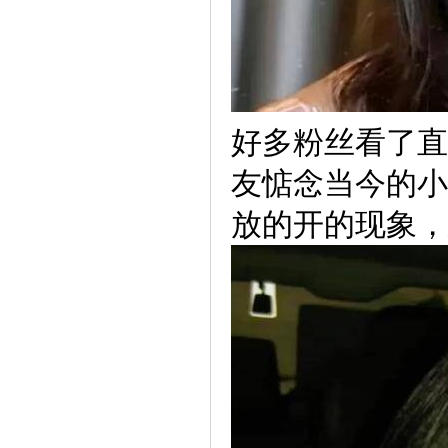
好多粉丝看了直
友惦念当今的小
放的开的现象，