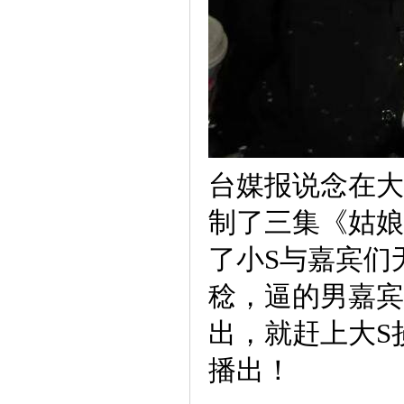
台媒报说念在大
制了三集《姑娘
了小S与嘉宾们
稔，逼的男嘉宾
出，就赶上大S
播出！