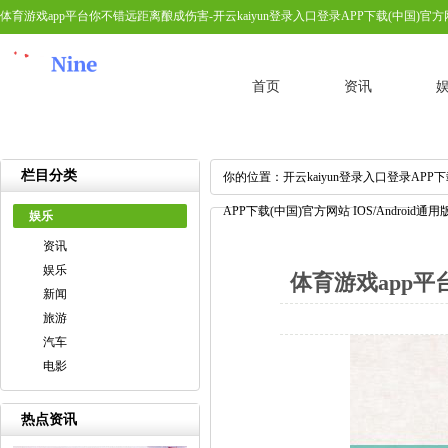
体育游戏app平台你不错远距离酿成伤害-开云kaiyun登录入口登录APP下载(中国)官方网站
首页
资讯
栏目分类
你的位置：
开云kaiyun登录入口登录APP下
APP下载(中国)官方网站 IOS/Android
娱乐
资讯
娱乐
体育游戏app平
新闻
旅游
汽车
电影
热点资讯