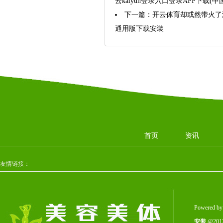
云kaiyun登录入口登录APP下载(中国
下一篇：
开云体育却或然带火了港风丰
通用版下载安装
首页
资讯
友情链接：
Powered b
安装
@201