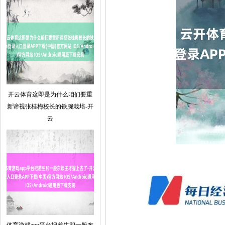
开云体育这即是为什么咱们要重
新谛视张桂梅校长的铁腕栽培-开
云