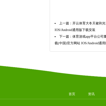
上一篇：
开云体育大冬天被剥光了
IOS/Android通用版下载安装
下一篇：
体育游戏app平台公司
载(中国)官方网站 IOS/Android
首页
资讯