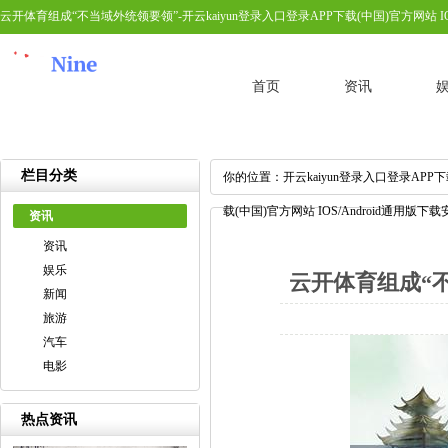
云开体育组成“不当域外统领要领”-开云kaiyun登录入口登录APP下载(中国)官方网站 IOS
首页
资讯
栏目分类
你的位置：
开云kaiyun登录入口登录APP下
载(中国)官方网站 IOS/Android通用版下载
资讯
资讯
娱乐
云开体育组成“不
新闻
旅游
汽车
电影
热点资讯