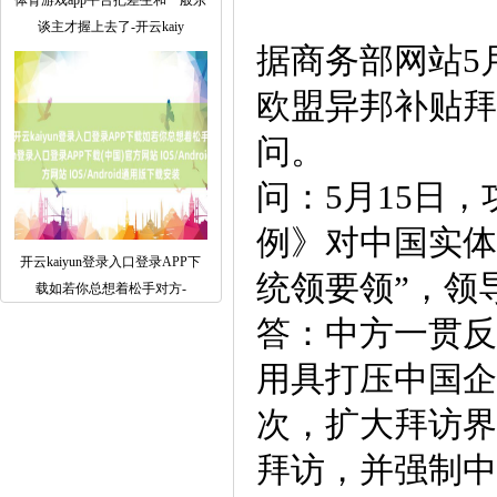
体育游戏app平台把差生和一般东
谈主才握上去了-开云kaiy
据商务部网站5
欧盟异邦补贴拜
问。
问：5月15日
例》对中国实体
开云kaiyun登录入口登录APP下
统领要领”，领
载如若你总想着松手对方-
答：中方一贯反
用具打压中国企
次，扩大拜访界
拜访，并强制中