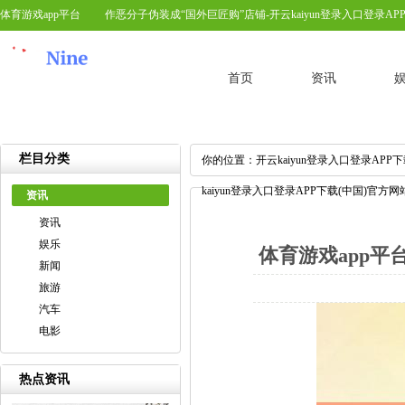
体育游戏app平台 作恶分子伪装成“国外巨匠购”店铺-开云kaiyun登录入口登录APP下载
首页
资讯
栏目分类
你的位置：
开云kaiyun登录入口登录APP下
kaiyun登录入口登录APP下载(中国)官方网站
资讯
资讯
娱乐
体育游戏app平
新闻
旅游
汽车
口登录AP
电影
热点资讯