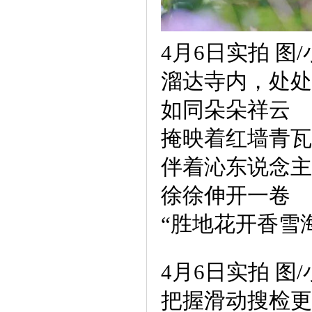
4月6日实拍 图
溜达寺内，处处
如同朵朵祥云
掩映着红墙青瓦
伴着沁东说念主
徐徐伸开一卷
“胜地花开香雪
4月6日实拍 图
把握滑动搜检更