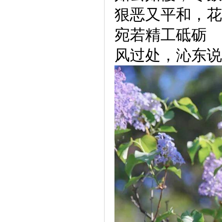
狠恶又平和，花
宛若精工砥砺
风过处，沁东说