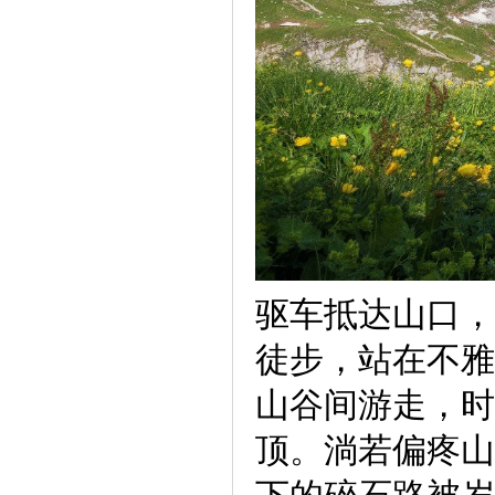
驱车抵达山口，
徒步，站在不雅
山谷间游走，时
顶。淌若偏疼山