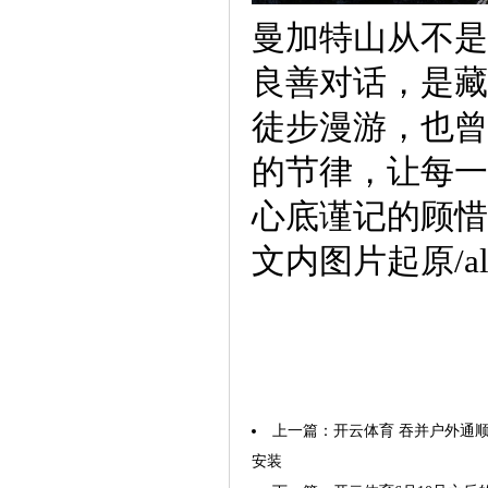
曼加特山从不是
良善对话，是藏
徒步漫游，也曾
的节律，让每一
心底谨记的顾惜
文内图片起原/a
上一篇：
开云体育 吞并户外通顺资源
安装