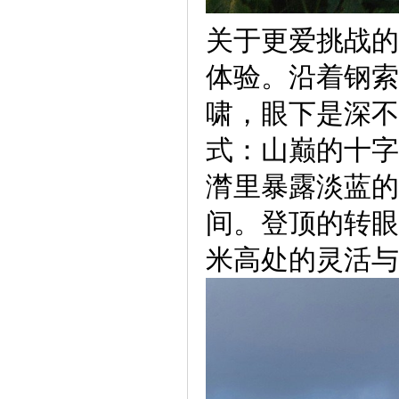
关于更爱挑战的
体验。沿着钢索
啸，眼下是深不
式：山巅的十字
潸里暴露淡蓝的
间。登顶的转眼
米高处的灵活与