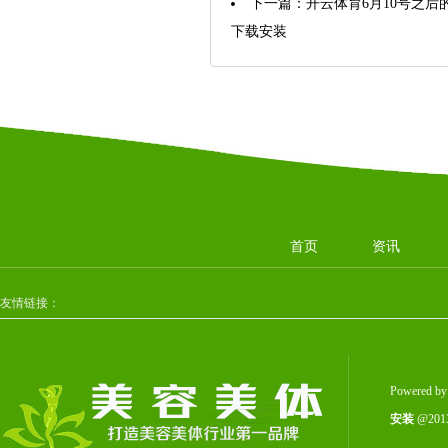
下一篇：
开云体育6月10号之后的一
下载安装
首页
资讯
友情链接：
Powered b
安装
@201