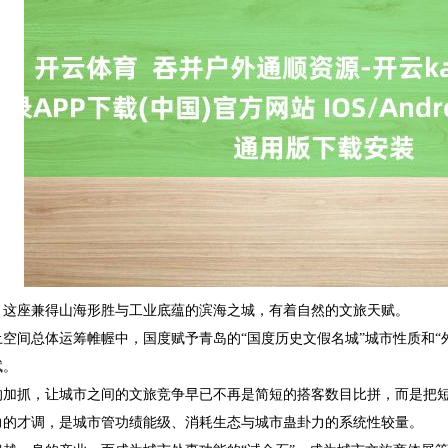
，这座兼得山海形胜与工业底蕴的滨海之城，有着自然的文旅天赋。
空间总体运筹帷幄中，国度赋予青岛的“国度历史文假名城”城市性质和“外
赋。
的加抓，让城市之间的文旅竞争早已不再是简短的搭客数目比拼，而是把
力的才调，是城市管功绩能级、消耗生态与城市蛊卦力的系统性较量。