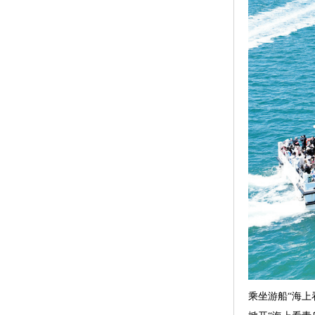
乘坐游船“海上