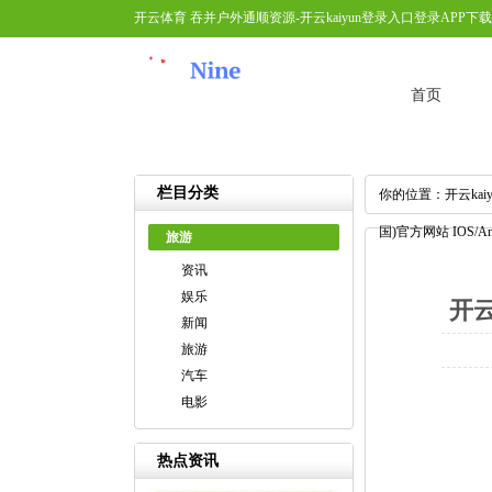
开云体育 吞并户外通顺资源-开云kaiyun登录入口登录APP下载(中
首页
栏目分类
你的位置：
开云ka
国)官方网站 IOS/A
旅游
资讯
娱乐
开云
新闻
旅游
汽车
电影
热点资讯