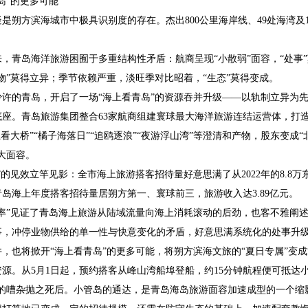
岛”的更多可能
是朔方滨海城市中极具识别度的存在。杰出800公里海岸线、49处海湾及
，青岛海洋旅游困囿于多重结构性矛盾：航商呈现“小散弱”面容，“处事”
物”莫得立异；季节依赖严重，淡旺季对比昭着，“生态”莫得变成。
少许的青岛，开启了一场“海上看青岛”的资源吞并升级——以轨制立异为
底座。青岛旅游集团整合63家航商组建寰球最大海洋旅游连结运营体，打
上看大桥”“橘子海落日”“追鸥逐浪”“夜游浮山湾”等澄清和产物，股东变
大面容。
”的见效立竿见影：全市海上旅游搭客招待量好意思满了从2022年的8.8万东谈
，青岛海上年度搭客招待量居朔方第一、寰球前三，旅游收入达3.89亿元。
速率”见证了青岛海上旅游从陆域流量向海上消耗滚动的后劲，也客不雅阐
，冲停业物供给的单一性与快意变化的矛盾，好意思满系统化的处事升级，
，也将掀开“海上看青岛”的更多可能，将朔方滨海文旅的“夏日专属”变成
源。从5月1日起，预约搭客从峰山湾船埠登船，约15分钟航程便可抵达小
市的嘈杂抛之死后。小管岛的通达，是青岛海岛旅游面容加速成型的一个缩