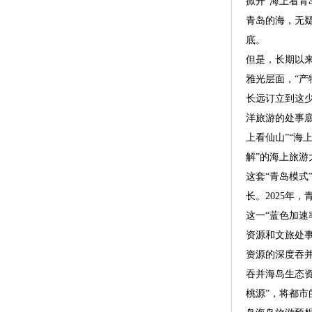
掀开“海上看青
青岛的海，无疑
底。
但是，长期以来
雅光层面，“产
长远订立到这
洋旅游的处事
上看仙山”“海
解”的海上旅游
这套“青岛模式
长。2025年
这一“蓝色加
资源和文旅处事
资源的深度吞并
吞并海岛生态资
桃源”，将都