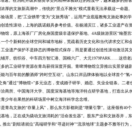
均增速。在消耗升级从物资享受向精神体验跃迁的程度中，越来越多的搭客
调浓厚的文旅新高潮中，传统的“景点不雅光”模式显着无法承载这一命题
验场景，把“工业锈带”变为“文旅秀场”，运用产业底蕴教悔文旅处事的
的创造性滚动，上海的践诺颇具参考价值。在杨浦滨江，诸多工业遗产在
物馆，原上海茶厂厂房化身国度级非遗保护基地、4A级旅游景区“翰墨宫
…一个个新鲜的全球空间和城市地标，荒疏着历史文化和当代讲求交汇和
，工业遗产保护不是静态的博物馆式保存，而是要通过创造性滚动激活其
铺开。纺织谷、中车四方智汇港、国棉六厂、大元1979PARK……这些
更多的工业研学资源在青岛获得深度开掘。青啤博物馆立异推出实景穿越
能与百年前的酿酒师“跨时空互动”。山东口岸品牌体验地以全球首个“氢+
之角”通过“博物馆+”多元业态，变成婚子研学、婚恋、失业全链条。二者
洋洽商所、中国海洋大学、国度深海基地等海洋特点研学基地，打造出从
让青少年在果然的科研场景中树立海洋科学念念维。
是青岛文旅的“存量上风”，那么东方影都则是“增量引擎”。这座领有4
基地，正在成为撬动文旅消耗的“活命发生器”。股东产业和文旅吞并，东
，推出“剧组请就位”高端研学和“寻迹封神”“流浪地球”主题参不雅等行为