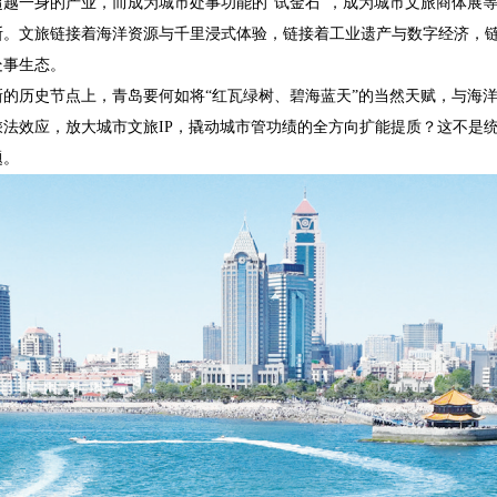
越一身的产业，而成为城市处事功能的“试金石”，成为城市文旅商体展等
斯。文旅链接着海洋资源与千里浸式体验，链接着工业遗产与数字经济，
处事生态。
新的历史节点上，青岛要何如将“红瓦绿树、碧海蓝天”的当然天赋，与海
乘法效应，放大城市文旅IP，撬动城市管功绩的全方向扩能提质？这不是
题。