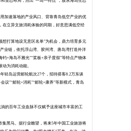
和业态布局，杰出“一岛一特点”，股东海岛生态
应用加速落地的产业风口、背靠青岛低空产业的优
新，在立异文旅消耗体验的同期，好意思满低空经
预想打算地设无意区名单”为机会，鼎力培育多元
帆产业链，依托浮山湾、胶州湾、唐岛湾打造外洋
钓+海岛不雅光”“桨板+亲子度假”等特点产物体
滚动为消耗动能。
年轻岛运营邮轮航次27个，招待搭客8.2万东谈
议”“邮轮+消耗”“邮轮+康养”等新模式，青岛
流淌的百年工业血脉不仅赋予这座城市丰富的工
为市集黑马。据行业瞻望，将来5年中国工业旅游将