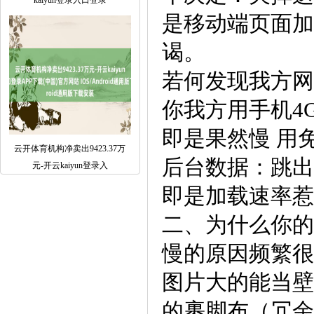
kaiyun登录入口登录
是移动端页面加
谒。
若何发现我方网
你我方用手机4
即是果然慢 用
云开体育机构净卖出9423.37万
后台数据：跳出
元-开云kaiyun登录入
即是加载速率惹
二、为什么你的
慢的原因频繁很
图片大的能当壁
的裹脚布（冗余