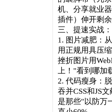
机、分享就业器
插件）伸开剩余
三、提速实战：
1. 图片减肥：从
用正规用具压缩
挫折图片用Web
上！"看到哪加
2. 代码瘦身：
吞并CSS和JS
是那些"以防万一
直小60%