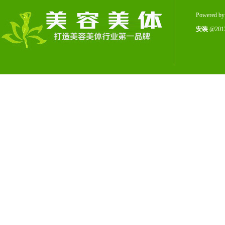
Powered b
安装
@201