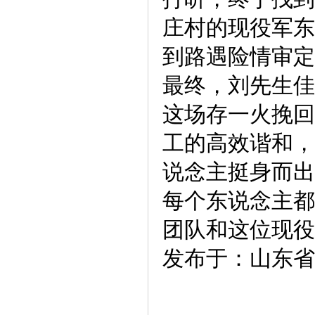
庄村的现役军东
到路遇险情审定
最终，刘先生佳
这场存一火挽回
工的高效谐和，
说念主挺身而出
每个东说念主都
团队和这位现役
发布于：山东省