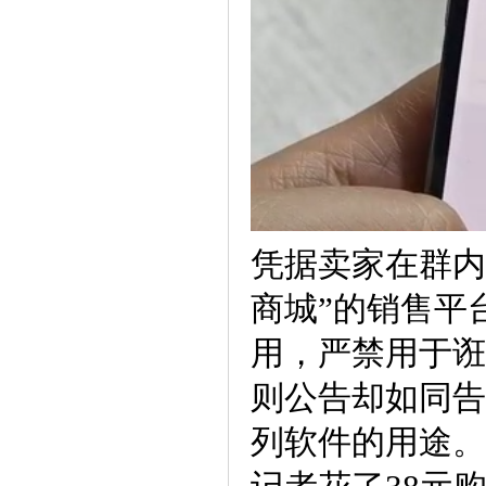
凭据卖家在群内
商城”的销售平
用，严禁用于诳
则公告却如同告
列软件的用途。