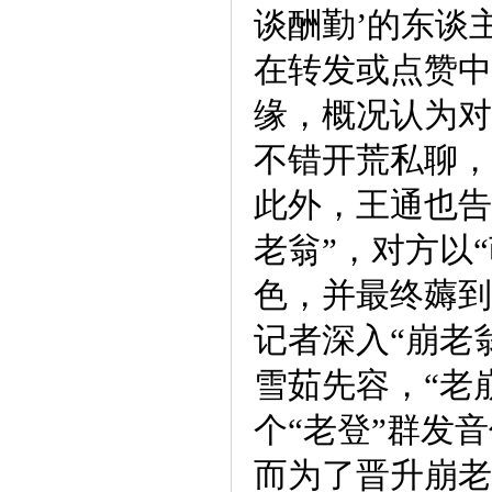
谈酬勤’的东谈
在转发或点赞中
缘，概况认为对
不错开荒私聊，
此外，王通也告
老翁”，对方以
色，并最终薅到
记者深入“崩老
雪茹先容，“老
个“老登”群发
而为了晋升崩老