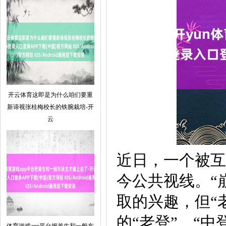
开云体育这即是为什么咱们要重
新谛视张桂梅校长的铁腕栽培-开
云
近日，一个被互
今公共视线。“
取的兴趣，但“
的“老登”、“中