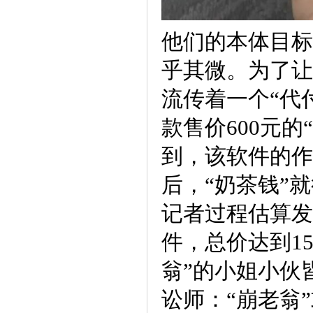
他们的本体目标
乎其微。为了让
流传着一个“代
款售价600元
到，该软件的作
后，“奶茶钱”
记者过程估算发
件，总价达到1
翁”的小姐小伙
讼师：“崩老翁