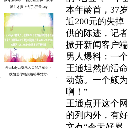
体育游戏app平台把差生和一般东
本年龄首，37
谈主才握上去了-开云kaiy
近200元的失
供的陈迹，记者
掀开新闻客户端
男人爆料：一个多
王通坦然的活命
开云kaiyun登录入口登录APP下
载如若你总想着松手对方-
动荡。一个颇为
啊！”
王通点开这个网
的列内外，有好
文有“今天好累