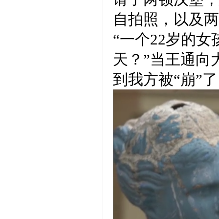
自拍照，以及两
“一个22岁的
天？”当王通向
到我方被“崩”