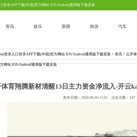
录APP下载(中国)官方网站 IOS/Android通用版下载安装
资讯
娱乐
新闻
旅游
汽车
iyun登录入口登录APP下载(中国)官方网站 IOS/Android通用版下载安装
>
资讯
> 云开
方网站 IOS/Android通用版下载安装
体育翔腾新材清醒13日主力资金净流入-开云kai
发布日期：2026-06-04 15:01 点击次数：147
载(中国)官方网站 IOS/Android