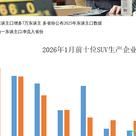
谈主口增多7万东谈主 多省份公布2025年东谈主口数据
独一东谈主口净流入省份