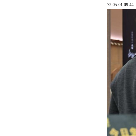
72 05-01 09:44