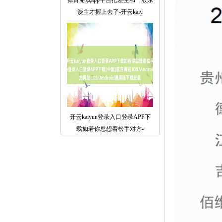
体育游戏app平台把差生和一般东
谈主才握上去了-开云kaiy
开云kaiyun登录入口登录APP下
载如若你总想着松手对方-