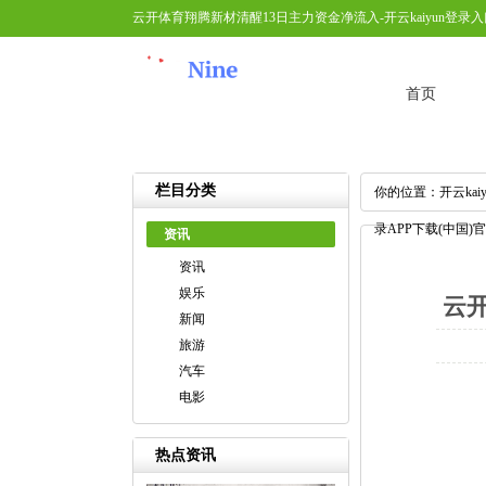
云开体育翔腾新材清醒13日主力资金净流入-开云kaiyun登录入口登
首页
栏目分类
你的位置：
开云ka
录APP下载(中国)官
资讯
资讯
娱乐
云开
新闻
旅游
汽车
电影
热点资讯