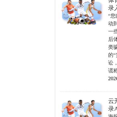
体
录
“
动
一
后
类
的
讼
谎称
202
云
录A
海