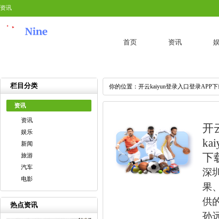
资讯
首页
资讯
栏目分类
你的位置：
开云kaiyun登录入口登录APP下
资讯
资讯
开
娱乐
ka
新闻
下
旅游
汽车
深
电影
果
供
热点资讯
孙