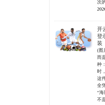
次的
202
开
登
装
(
而
种
时
这
全
“
不是.