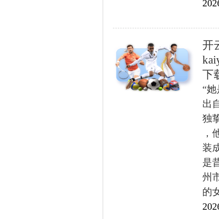
202
开
ka
下
“
出
独
，
装
是昔
州
的女儿
202