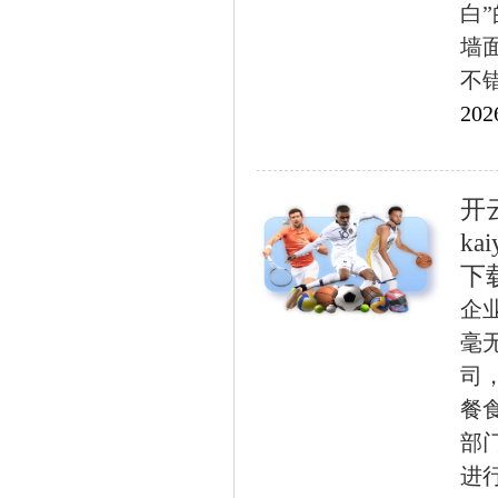
白
墙
不错
202
开
ka
下
企
毫
司
餐
部
进