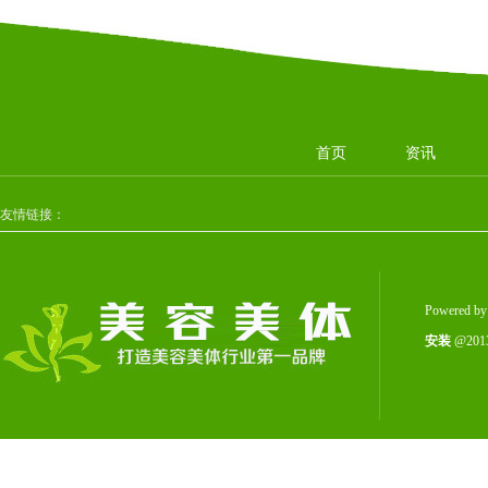
首页
资讯
友情链接：
Powered b
安装
@201