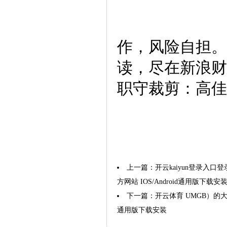
作，风险自担
读，尽在新浪财
职守裁剪：高佳
上一篇：
开云kaiyun登录入口
方网站 IOS/Android通用版下载安
下一篇：
开云体育 UMGB）的大家
通用版下载安装