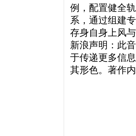
例，配置健全轨
系，通过组建专
存身自身上风与
新浪声明：此音
于传递更多信息
其形色。著作内